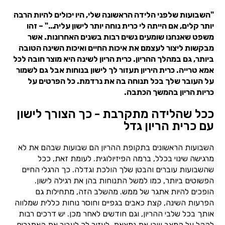
"השבועות שלפני הלידה הראשונה שלי, היו יכולים להיות הרבה
יותר קלים, אם הייתה לי כרית נוחה יותר לישון עליה…" – זהו
משפט שאנחנו שומעים נשים רבות בשנים האחרונות. אשר
מבקשות ליצור לעצמם את איכות החיים ואיכות השינה הטובה
ביותר, גם במהלך ההריון. כרית הריון לשינה היא מוצר חובה לכל
אמא טרייה. כרית היריון תעזור לך לישון בנוחות אבל גם לשמור
על העובר שלך בכל תנוחה בה את נרדמת. כל הפרטים על
כריות הריון בהמשך הכתבה.
ככל שהלידה מתקרבת - כך הצורך לישון
עם כרית הריון גדל
השבועות הראשונים בתקופת ההריון הם שבועות שבהם את לא
מרגישה שינוי בכלל, ברמה הפיזיולוגית. לעומת זאת, ככל
שהשבועות עוברים והבטן שלך הולכת וגדלה. כך הרגלי החיים
הפשוטים ביותר, כמו למשל התנוחות בהן את רגילה לישון.
הופכים להיות אתגר של ממש. מהשלב הזה, מתחילות גם
הפרעות השינה, קצת כאבים בגפיים וחוסר נוחות כללית שמלווה
אותך בכל שלבי ההריון, וגם חודשים לאחר מכן. יש דרכים רבות
להקל על המצב שבו את נמצאת. לעזור לך לעבור את האתגרים