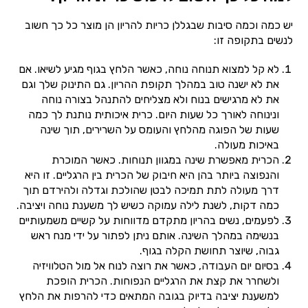
יש כמה וכמה סיבות שבגללן כריות להריון הן מוצר כל כך חשוב
לנשים בתקופה זו:
לא קל למצוא תנוחה נוחה, כאשר הלחץ בגוף מגיע לשיאו. אם
את לא ישנה טוב במהלך תקופת ההריון. גם התינוק שלך וגם
את לא מרגישים בנוח ולא מצליחים להתנהל בצורה נוחה
ונינוחה לאורך כל שעות היום. כרית איכותית נותנת לך כמה
שעות של הפוגה מהלחץ והעומס על השרירים, תוך שינה
באיכות מעולה.
הכרית מאפשרת שינה במגוון תנוחות. כאשר המוכרת
והנפוצה ביותר בהן היא חיבוק של הכרית בין הרגליים. זו היא
דרך מעולה לתת תמיכה לבטן שהולכת וגדלה ולהירדם תוך
כמה דקות, לשנת לילה עמוקה כשיש לך משענת נוחה ויציבה.
לפעמים, נשים בהריון מתקדם מדווחות על קשיים משמעותיים
בנשימה במהלך השינה. אותם ניתן לפתור על ידי מנח ראש
גבוה, שיוצר תחושת הקלה בגוף.
בסיום יום העבודה, כאשר את רוצה לנוח אל מול הטלוויזיה
ולשחרר את קצת את הרגליים הנפוחות. הכרית הופכת
למשענת יציבה בדיוק בגובה המתאים כדי להרפות את הלחץ