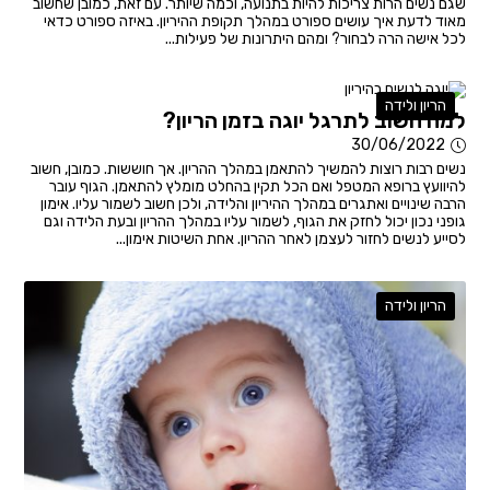
שגם נשים הרות צריכות להיות בתנועה, וכמה שיותר. עם זאת, כמובן שחשוב
מאוד לדעת איך עושים ספורט במהלך תקופת ההיריון. באיזה ספורט כדאי
לכל אישה הרה לבחור? ומהם היתרונות של פעילות...
הריון ולידה
למה חשוב לתרגל יוגה בזמן הריון?
30/06/2022
נשים רבות רוצות להמשיך להתאמן במהלך ההריון. אך חוששות. כמובן, חשוב
להיוועץ ברופא המטפל ואם הכל תקין בהחלט מומלץ להתאמן. הגוף עובר
הרבה שינויים ואתגרים במהלך ההיריון והלידה, ולכן חשוב לשמור עליו. אימון
גופני נכון יכול לחזק את הגוף, לשמור עליו במהלך ההריון ובעת הלידה וגם
לסייע לנשים לחזור לעצמן לאחר ההריון. אחת השיטות אימון...
הריון ולידה