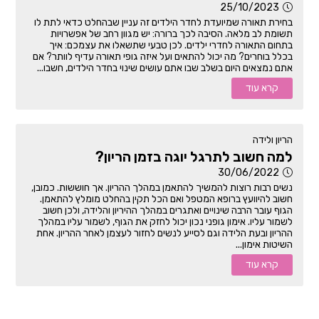
25/10/2023
בחירת תאורה שמיועדת לחדר הילדים זה עניין שבהחלט כדאי לתת לו
תשומת לב מלאה. הסיבה לכך ברורה: יש מגוון רחב של אפשרויות
בתחום התאורה לחדרי ילדים. לכן טבעי שתשאלו את עצמכם: איך
בכלל בוחרים? מה יכול להתאים ועל איזה גופי תאורה עדיף לוותר? אם
אתם נמצאים היום בשלב שבו אתם עושים שינוי בחדר הילדים, חשבו...
קרא עוד
הריון ולידה
למה חשוב לתרגל יוגה בזמן הריון?
30/06/2022
נשים רבות רוצות להמשיך להתאמן במהלך ההריון. אך חוששות. כמובן,
חשוב להיוועץ ברופא המטפל ואם הכל תקין בהחלט מומלץ להתאמן.
הגוף עובר הרבה שינויים ואתגרים במהלך ההיריון והלידה, ולכן חשוב
לשמור עליו. אימון גופני נכון יכול לחזק את הגוף, לשמור עליו במהלך
ההריון ובעת הלידה וגם לסייע לנשים לחזור לעצמן לאחר ההריון. אחת
השיטות אימון...
קרא עוד