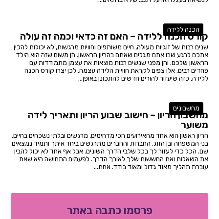
הכנה ללידה
קורס הכנה ללידה – האם זה כדאי וכמה זה עולה
שנים רבות של זוגיות מעולה, חיים משותפים וחוויות מרגשות, לא יכולות להכין
אתכם לרגע שבו אתם מגלים שאתם בהריון הראשון. הן משום שזה הוא הילד
הראשון שלכם. והן מפני שנשים רבות מוצאות את עצמן מתמודדות עם
פחדים רבים. אלו צפים לקראת חוויית הלידה עצמה. לכן יצרו קורס הכנה
ללידה, כזה שיעזור להורים חדשים להתכונן באופן...
מחשבונים
מחשבון הריון – חישוב שבוע הריון ותאריך לידה
משוער
הריון ראשון הוא אחד מהאירועים הכי מדהימים, מרגשים ובלתי נשכחים בחיים.
בני המשפחה ובן הזוג, החברות והחברים מתרגשים ביחד איתך ותמיד נמצאים
שם. הכל כדי לעזור לך בכל שלבי הדרך השונים. אבל אף אחד לא יכול להבין
את השאלות ואת החששות שלך לאורך הדרך. לפעמים התחושה היא שאת
עוברת תהליך מאוד גדול ומאוד בודד. אחת...
פרסמו כתבה באתר