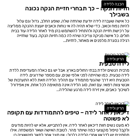
הכנה ללידה
חזיות הנקה – כך תבחרי חזיית הנקה נכונה
בשבילך
כל אישה שעברה לידה יודעת שהחזה שלה, שופע החלב, גדול וגם עלול
להיות נפוח וכואב. כדי שלא תהיה לה אי נוחות וכאבים יועצת ההנקה ממליצה
על רכישת חזיית הנקה ולהתחיל להשתמש בהן מיד לאחר הלידה עוד בבית
חולים. כל אישה מניקה צריכה שיהיו לה כמה חזיות הנקה. בעוד שחזייה
רגילה נסגרת מלפנים או מאחור, לחזיות...
הריון ולידה
לידה טבעית
מרבית הנשים יולדת בבתי החולים בארץ. אבל יש גם כאלה המעדיפות ללדת
לידה טבעית. כמו שהייתה לפני אלפי שנים, עם מספר שדרוגים. לידה
הטבעית היא דרך שהגוף מתמודד עם תהליך הלידה וזאת ללא התערבות של
אנשי צוות רפואי. עם זאת, סוג הלידה אינה מתאימה לכל אחת. אין אפידורל
לשיכוך כאבים, אין זירוז לידה מרגע שהלידה...
הריון ולידה
דיכאון לאחר לידה – טיפים להתמודדות עם תקופה
לא פשוטה
לא מעט נשים חוות דיכאון לאחר לידה. אין להתבייש, אלא יש להיות מודעים
ולקבל טיפול מקצועי כמה שיותר מהר. לטובת האישה ושאר המשפחה. אילו
תסמינים יש לדכאון אחרי הלידה בלבול- אין מצב אחר לתאר סיטואציה בו