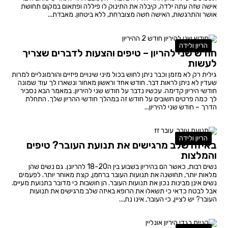
אישה שזה עתה ילדה, קיבלה את התינוק לו פיללה ופתאום במקום תחושת
אושר והתרגשות, האישה חשה מצוברחת, ללא ביטחון. מאבדת...
הריון ולידה
חודש שני להריון – טיפים והצעות לדברים שצריך
לעשות
גילית רק לא מזמן וכבר ניתן לחוש בכול מיני שינויים פיזיים והורמונליים למרות
שעדין לא ניתן לראות דבר. חודש אחד וראשון מאחור ונשארו לך עוד שמונה
חודשי היריון קדימה. עכשיו נדבר על חודש שני להיריון. במאמר הבא נסביר
לך כמה פרטים חשובים על חודש זה במהלך חודשי ההריון שלך. התחלת
הדרך – חודש שני להיריון...
הריון ולידה
באיזה שלב מרגישים את תנועת העובר? טיפים
והמלצות
נשים רבות, כאשר הם בהיריון בשבוע בין ה18-20 להריונן. גם נשים שהן
מלאות יותר, תחושנה את תנועות העובר ברחמן, קצת מאוחר יותר. לפעמים
נשים אינן מבינות נכון את תנועות העובר. הן חושבות כי מדובר בתנועת מעיים.
אבל לבטח כדאי כי תשאלו את הרופא באיזה שלב מרגישים את תנועות
העובר? יש לציין, כי העובר, אינו נח,...