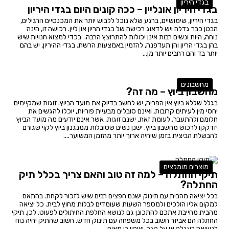
בגדי היריון
בגדי היריון אונליין – ככה קונים היום בגדי היריון
בגדי היריון, שימושיים, ברגע שלא נוכל ללבוש יותר את המכנסיים הרגילים,
הבטן כבר גדלה ויש לדאוג רכישה של בגדי הריון און ליין. רכישה זו, הינה
נוחה, היות ונשים רבות אינן יכולות להתרוצץ הרבה. בכדי למצוא חנויות שיש
בהן בגדי הריון והן תעדפנה, להזמין באמצעות הרשת. בגדי ההיריון, יש בהם
יותר בד והם רחבים יותר מן...
מחשבונים
מחשבון ביוץ – מה זה?
בגלל שללא ביוץ אין הפריה, יש לחשב בדיוק את מועד הביוץ. זוגות שמקיימים
יחסי מין לעיתים קרובות, ואינם סובלים מבעיית פוריות, יוכלו להגשים את
חלומם ולהתעבר. לעומת זאת, ישנם זוגות, אשר אינם יודעים מה מועד הביוץ
יזדקקו לרכוש מחשבון ביוץ. ישנן נשים שסובלות ממנגנון ביוץ לקוי שגורם
להבשלת הביצית בזמן שיהיה ארוך יותר מהזמן המשוער....
מוצרים מומלצים
תיקי החתלה – למה זה טוב והאם צריך בכלל תיק
החתלה?
בכל יציאה מהבית עם תינוק ישנם חפצים רבים שיש לזכור לקחת. בהתאם
למקום אליו הולכים ולמספר השעות שעומדים לבלות מחוץ לבית. כל יציאה
מהבית מחייבת אתכם להתכונן גם לנושא החלפת החיתולים לפעוט. לכן, תיקי
החתלה הם אביזר חשוב בכל משפחה עם תינוק חדש. חשוב שהתיק יהיה נוח
לנשיאה בעגלה או על הגב. שיהיו בו תאים...